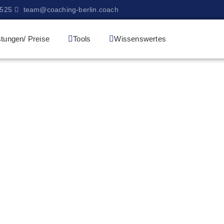
9525
team@coaching-berlin.coach
stungen/ Preise
Tools
Wissenswertes