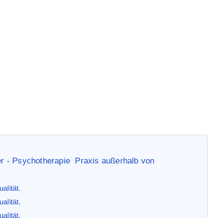
ilpraktiker an Patient
ng
ls Heilpraktiker an Patienten – Modernes Therapeuten Marketing
ker - Psychotherapie Praxis außerhalb von
alität.
alität.
alität.