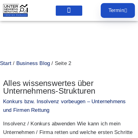
Termin
Webseiten Analyse
BAFA Förderung
Analyse für Ihre Skalierbarkeit
SEO – Check – wo stehen sie bei Google?
Unternehmensberatung -
Blog
Start
/
Business Blog
/ Seite 2
Alles wissenswertes über
Unternehmens-Strukturen
Konkurs bzw. Insolvenz vorbeugen – Unternehmens
und Firmen Rettung
Insolvenz / Konkurs abwenden Wie kann ich mein
Unternehmen / Firma retten und welche ersten Schritte