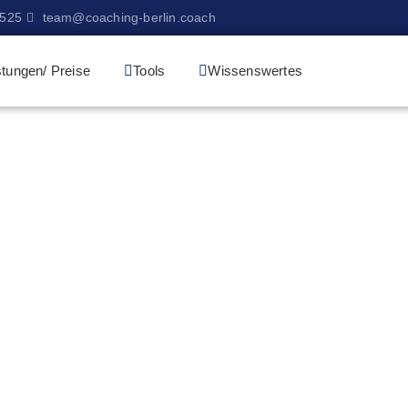
9525
team@coaching-berlin.coach
stungen/ Preise
Tools
Wissenswertes