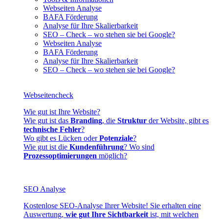
Webseiten Analyse
BAFA Förderung
Analyse für Ihre Skalierbarkeit
SEO – Check – wo stehen sie bei Google?
Webseiten Analyse
BAFA Förderung
Analyse für Ihre Skalierbarkeit
SEO – Check – wo stehen sie bei Google?
Webseitencheck
Wie gut ist Ihre Website?
Wie gut ist das
Branding
, die
Struktur
der Website, gibt es
technische Fehler
?
Wo gibt es Lücken oder
Potenziale
?
Wie gut ist die
Kundenführung
? Wo sind
Prozessoptimierungen
möglich?
SEO Analyse
Kostenlose SEO-Analyse Ihrer Website! Sie erhalten eine
Auswertung,
wie gut Ihre Sichtbarkeit
ist, mit welchen