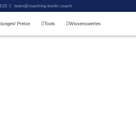
9525
team@coaching-berlin.coach
stungen/ Preise
Tools
Wissenswertes