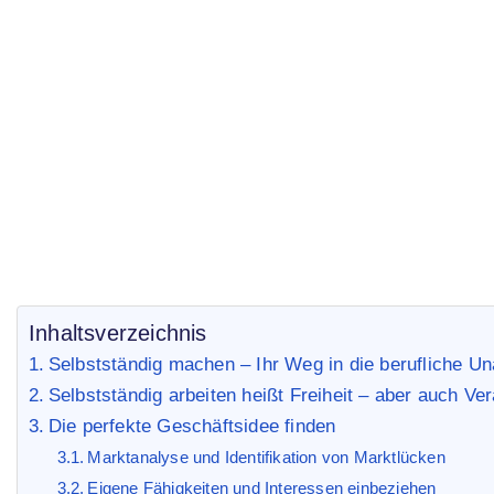
Der Ultimative Leitfa
Weg in die Beruflich
Start
Business Blog
/
/ Der Ultimative Leitfaden zur Selbs
Inhaltsverzeichnis
Selbstständig machen – Ihr Weg in die berufliche Una
Selbstständig arbeiten heißt Freiheit – aber auch Ve
Die perfekte Geschäftsidee finden
Marktanalyse und Identifikation von Marktlücken
Eigene Fähigkeiten und Interessen einbeziehen