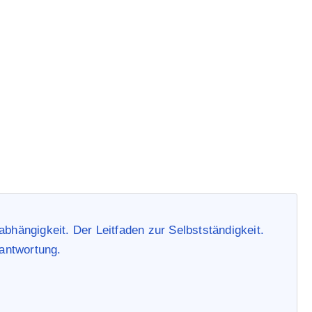
den zur Selbstständigke
e Unabhängigkeit Starte
tständigkeit: Erfolgreich den Weg in die Berufliche Unabhängigkeit St
bhängigkeit. Der Leitfaden zur Selbstständigkeit.
rantwortung.