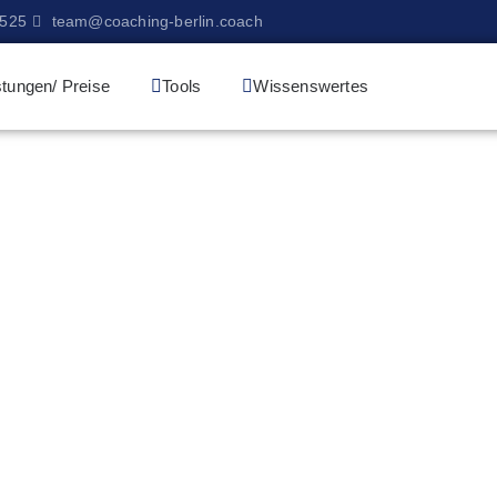
9525
team@coaching-berlin.coach
stungen/ Preise
Tools
Wissenswertes