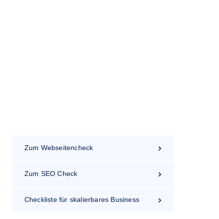
it: Erfolgreich den
n
arten
Zum Webseitencheck
Zum SEO Check
Checkliste für skalierbares Business