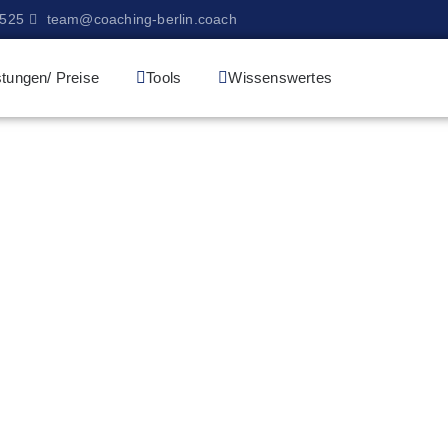
9525
team@coaching-berlin.coach
stungen/ Preise
Tools
Wissenswertes