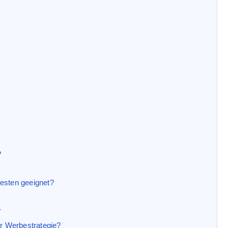
?
esten geeignet?
?
er Werbestrategie?